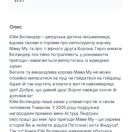
375 г
Опис
Юйя Вісландер – шведська дитяча письменниця,
відома своїми історіями про непосидючу корову
Маму Му та про її вірного друга Ворона. Герої книжок
Вісландер постійно потрапляють у різноманітні
пригоди і намагаються виплутатись із кумедних
халеп.
Весела та винахідлива корова Мама Му не може
спокійно випасатися на луці чи гойдатися на гойдалці.
Адже їй так кортить втілити в життя найхимерніші
ідеї! Добре, що давній друг Ворон завжди охоче їй
допомагає!
Юйя Вісландер пише казки у співавторстві зі своїм
чоловіком Томасом. У 2005 році подружжя
нагородили премією імені Астрід Ліндгрен.
Ілюстрації до книг про пригоди Мами Му – це окрема
історія! Ви ж любите дідуся Петсона і кота Фіндуса?
Так от! Книги Юйї Вісландер намалював «батько»