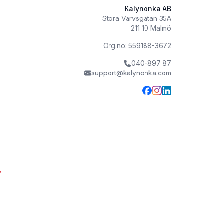
Kalynonka AB
Stora Varvsgatan 35A
211 10 Malmö
Org.no: 559188-3672
040-897 87
support@kalynonka.com