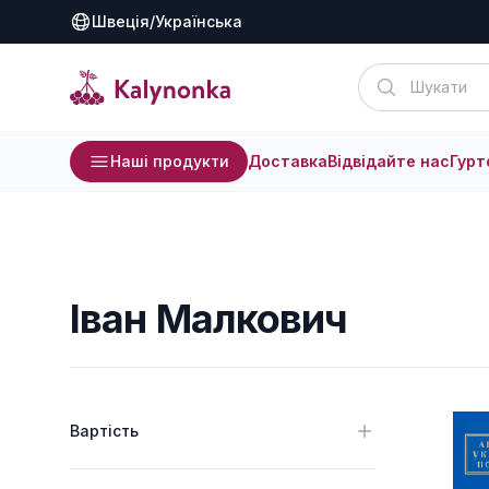
Швеція
/
Українська
Наші продукти
Доставка
Відвідайте нас
Гурт
Іван Малкович
Вартість