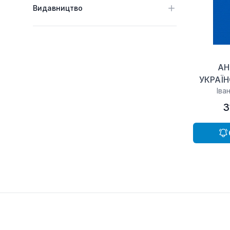
Видавництво
АН
УКРАЇН
Іва
3