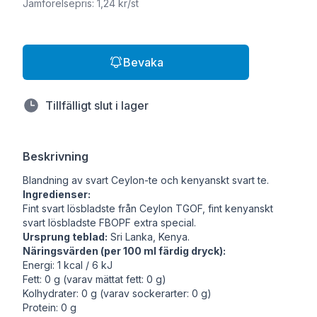
Jämförelsepris: 1,24 kr/st
Bevaka
Tillfälligt slut i lager
Beskrivning
Blandning av svart Ceylon-te och kenyanskt svart te.
Ingredienser:
Fint svart lösbladste från Ceylon TGOF, fint kenyanskt
svart lösbladste FBOPF extra special.
Ursprung teblad:
Sri Lanka, Kenya.
Näringsvärden (per 100 ml färdig dryck):
Energi: 1 kcal / 6 kJ
Fett: 0 g (varav mättat fett: 0 g)
Kolhydrater: 0 g (varav sockerarter: 0 g)
Protein: 0 g