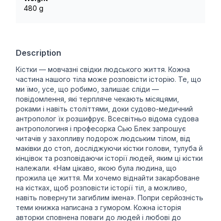
480 g
Description
Кістки — мовчазні свідки людського життя. Кожна
частина нашого тіла може розповісти історію. Те, що
ми їмо, усе, що робимо, залишає сліди —
повідомлення, які терпляче чекають місяцями,
роками і навіть століттями, доки судово-медичний
антрополог їх розшифрує. Всесвітньо відома судова
антропологиня і професорка Сью Блек запрошує
читачів у захопливу подорож людським тілом, від
маківки до стоп, досліджуючи кістки голови, тулуба й
кінцівок та розповідаючи історії людей, яким ці кістки
належали. «Нам цікаво, якою була людина, що
прожила це життя. Ми хочемо віднайти закарбоване
на кістках, щоб розповісти історії тіл, а можливо,
навіть повернути загиблим імена». Попри серйозність
теми книжка написана з гумором. Кожна історія
авторки сповнена поваги до людей і любові до