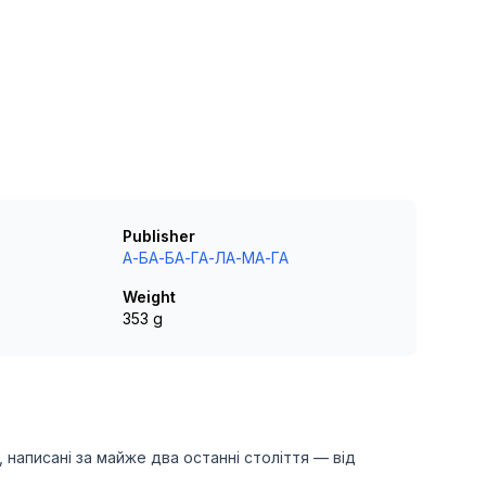
Publisher
А-БА-БА-ГА-ЛА-МА-ГА
Weight
353 g
і, написані за майже два останні століття — від