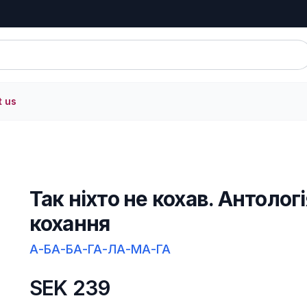
t us
Так ніхто не кохав. Антологі
кохання
А-БА-БА-ГА-ЛА-МА-ГА
SEK 239