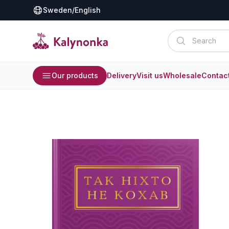
Sweden
/
English
Our products
Delivery
Visit us
Wholesale
Contac