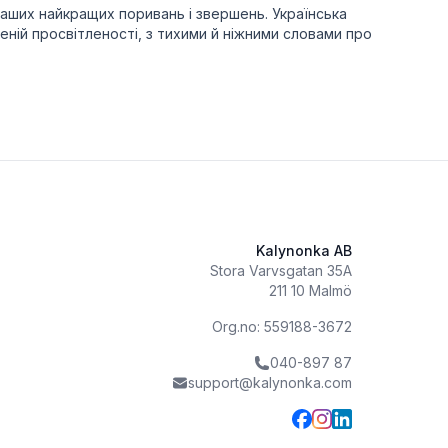
наших найкращих поривань і звершень. Українська
оленій просвітленості, з тихими й ніжними словами про
Kalynonka AB
Stora Varvsgatan 35A
211 10 Malmö
Org.no: 559188-3672
040-897 87
support@kalynonka.com