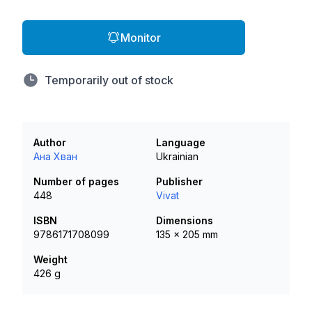
Monitor
Temporarily out of stock
Author
Language
Ана Хван
Ukrainian
Number of pages
Publisher
448
Vivat
ISBN
Dimensions
9786171708099
135 x 205 mm
Weight
426 g