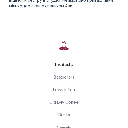
відвезти сестру в студію. Неймовірно привабливий
мільярдер став рятівником Ави.
Products
Bestsellers
Lovaré Tea
Old Lviv Coffee
Drinks
Sweets