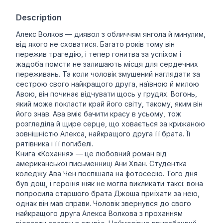
Description
Алекс Волков — диявол з обличчям янгола й минулим,
від якого не сховатися. Багато років тому він
пережив трагедію, і тепер гонитва за успіхом і
жадоба помсти не залишають місця для сердечних
переживань. Та коли чоловік змушений наглядати за
сестрою свого найкращого друга, наївною й милою
Авою, він починає відчувати щось у грудях. Вогонь,
який може покласти край його світу, такому, яким він
його знав. Ава вміє бачити красу в усьому, тож
розгледіла й щире серце, що ховається за крижаною
зовнішністю Алекса, найкращого друга її брата. Її
рятівника і її погибелі.
Книга «Кохання» — це любовний роман від
американської письменниці Ани Хван. Студентка
коледжу Ава Чен поспішала на фотосесію. Того дня
був дощ, і героїня ніяк не могла викликати таксі: вона
попросила старшого брата Джоша приїхати за нею,
однак він мав справи. Чоловік звернувся до свого
найкращого друга Алекса Волкова з проханням