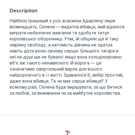
Description
Найбезстрашнішій з усіх асасинок Адарлену лише
вісімнадцять. Селена — видатна вбивця, якій вдалося
виграти небезпечні змагання та здобути титул
королівської оборонниці. Утім, їй обіцяли ще й таку
омріяну свободу, а натомість дівчина не здатна
навіть дати волю своєму серцю. Більшого тягаря в
неї на душі ще не бувало: якщо вона холоднокровно
вб’є аж такого ненависного їй ворога — це
означатиме смертельний вирок для всього
найдорожчого в її житті. Здавалося б, вибір простий,
адже вона вбивця. Та чи має серце вбивця? У
всякому разі, Селена буде вирішувати, за що битися:
за любов, за виживання чи за майбутнє королівства.