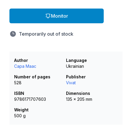
Monitor
Temporarily out of stock
Author
Language
Сара Маас
Ukrainian
Number of pages
Publisher
528
Vivat
ISBN
Dimensions
9786171707603
135 x 205 mm
Weight
500 g