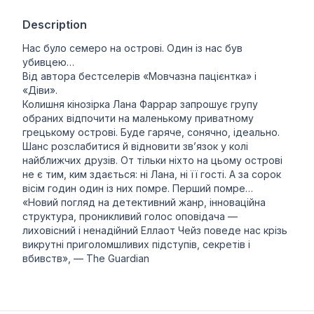
Description
Нас було семеро на острові. Один із нас був
убивцею…
Від автора бестселерів «Мовчазна пацієнтка» і
«Діви».
Колишня кінозірка Лана Фаррар запрошує групу
обраних відпочити на маленькому приватному
грецькому острові. Буде гаряче, сонячно, ідеально.
Шанс розслабитися й відновити зв’язок у колі
найближчих друзів. От тільки ніхто на цьому острові
не є тим, ким здається: ні Лана, ні її гості. А за сорок
вісім годин один із них помре. Перший помре…
«Новий погляд на детективний жанр, інноваційна
структура, проникливий голос оповідача —
лиховісний і ненадійний Еллаот Чейз поведе нас крізь
викрутні приголомшливих підступів, секретів і
вбивств», — The Guardian