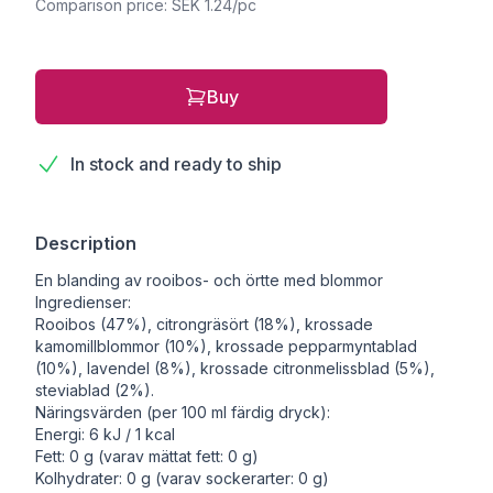
Comparison price: SEK 1.24/pc
Buy
In stock and ready to ship
Description
En blanding av rooibos- och örtte med blommor
Ingredienser:
Rooibos (47%), citrongräsört (18%), krossade
kamomillblommor (10%), krossade pepparmyntablad
(10%), lavendel (8%), krossade citronmelissblad (5%),
steviablad (2%).
Näringsvärden (per 100 ml färdig dryck):
Energi: 6 kJ / 1 kcal
Fett: 0 g (varav mättat fett: 0 g)
Kolhydrater: 0 g (varav sockerarter: 0 g)