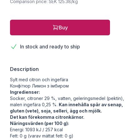
Comparison price: SEK 125.38/kg
Buy
In stock and ready to ship
Description
Sylt med citron och ingefära
Конфітюр Лимон з імбиром
Ingredienser:
Socker, citroner 29 %, vatten, geleringsmedel (pektin),
malen ingefära 0,25 %.
Kan innehålla spår av senap,
gluten (vete), soja, selleri, ägg och mjölk.
Det kan förekomma citronkärnor.
Näringsvärden (per 100 g):
Energi: 1093 kJ / 257 kcal
Fett: 0 g (varav mättat fett: 0 g)