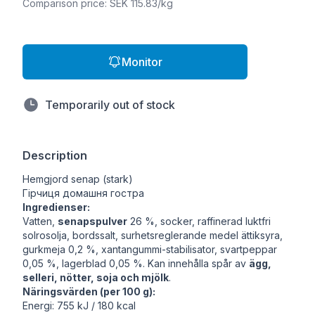
Comparison price: SEK 115.83/kg
Monitor
Temporarily out of stock
Description
Hemgjord senap (stark)
Гірчиця домашня гостра
Ingredienser:
Vatten,
senapspulver
26 %, socker, raffinerad luktfri
solrosolja, bordssalt, surhetsreglerande medel ättiksyra,
gurkmeja 0,2 %, xantangummi-stabilisator, svartpeppar
0,05 %, lagerblad 0,05 %. Kan innehålla spår av
ägg,
selleri, nötter, soja och mjölk
.
Näringsvärden (per 100 g):
Energi: 755 kJ / 180 kcal